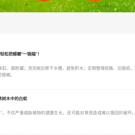
轻松把蟑螂“一锅端”！
米缸、面粉罐；洗完碗后擦干水槽，避免积水；定期整理纸箱、旧报纸，
赶蟑螂。
林树木中的白蚁
手”，不仅严重威胁植物的健康生长，还可能对景观造成难以挽回的破坏