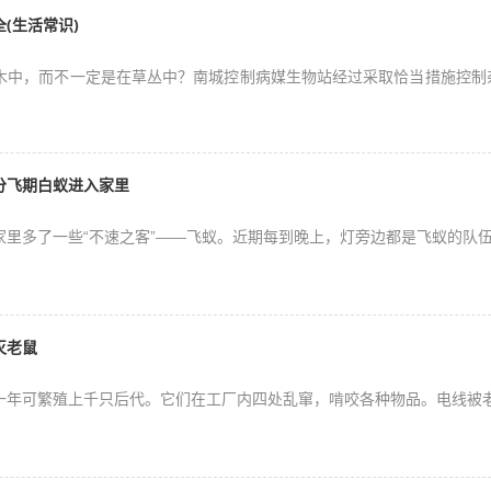
(生活常识)
木中，而不一定是在草丛中？南城控制病媒生物站经过采取恰当措施控制
分飞期白蚁进入家里
家里多了一些“不速之客”——飞蚁。近期每到晚上，灯旁边都是飞蚁的队
灭老鼠
一年可繁殖上千只后代。它们在工厂内四处乱窜，啃咬各种物品。电线被