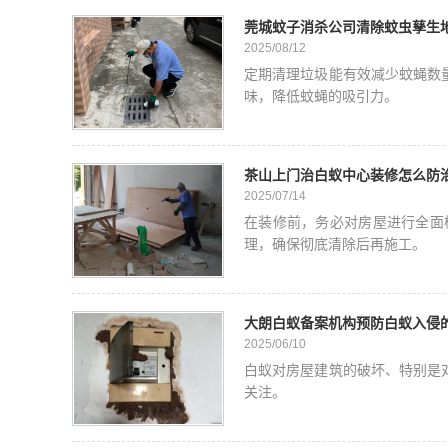
莞城蚊子消杀公司清除蚊虫孳生
2025/08/12
定期清理垃圾能有效减少蚊蝇数
味，降低蚊蝇的吸引力。
茶山上门治白蚁中心装修怎么防
2025/07/14
在装修前，务必对房屋进行全面
理，确保彻底清除后再施工。
大朗白蚁备案机构预防白蚁入侵
2025/06/10
白蚁对房屋建筑的破坏、特别是
关注。