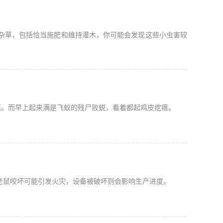
杂草，包括恰当施肥和维持灌木，你可能会发现这些小虫害较
伍。而早上起来满是飞蚁的残尸败蜕，看着都起鸡皮疙瘩。
老鼠咬坏可能引发火灾，设备被破坏则会影响生产进度。