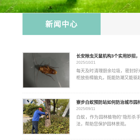
新闻中心
长安除虫灭鼠机构3个实用妙招，
2025/10/21
每天及时清理厨余垃圾，密封好
柜放些樟脑丸，既能防潮又能驱
寮步白蚁预防站如何防治城市园
2025/09/11
白蚁，作为园林植物的“隐形杀
法，帮助您保护园林景观。