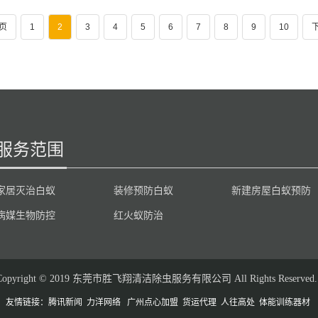
页
1
2
3
4
5
6
7
8
9
10
服务范围
家居灭治白蚁
装修预防白蚁
新建房屋白蚁预防
病媒生物防控
红火蚁防治
Copyright © 2019 东莞市胜飞翔清洁除虫服务有限公司 All Rights Reserved
友情链接：
腾讯新闻
力洋网络
广州点心加盟
货运代理
人往高处
体能训练器材