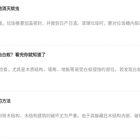
地消灭蚊虫
量。垃圾桶要加盖密封，并做到日产日清。清理垃圾时，要对垃圾桶内部
治白蚁？看完你就知道了
检查，尤其是木质结构、墙角、地板等易受白蚁侵蚀的部位。若发现白
的方法
对砖木结构、木结构建筑的破坏尤为严重。由于其躲藏在木结构内部、破