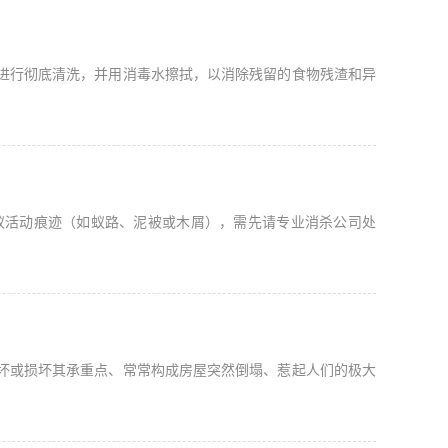
进行彻底清洗，并用消毒水擦拭，以消除残留的食物残渣和异
蚁活动痕迹（如蚁路、泥被或木屑），需先请专业消杀公司处
坏或损坏其承重点、常常构成房屋突然倒塌、惹起人们的极大