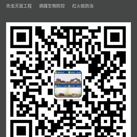
杀虫灭鼠工程
病媒生物防控
红火蚁防治