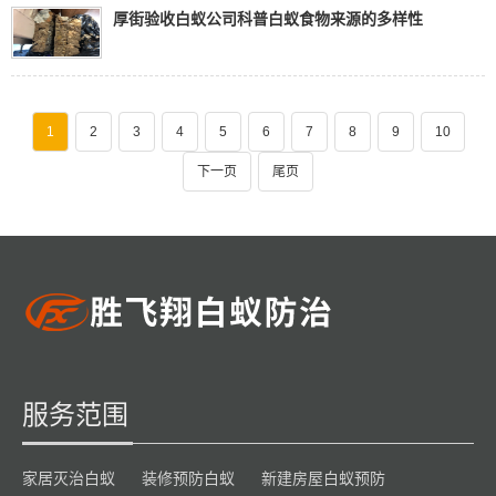
厚街验收白蚁公司科普白蚁食物来源的多样性
1
2
3
4
5
6
7
8
9
10
下一页
尾页
服务范围
家居灭治白蚁
装修预防白蚁
新建房屋白蚁预防